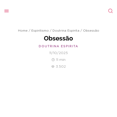
Home
/
Espiritismo
/
Doutrina Espirita
/
Obsessão
Obsessão
DOUTRINA ESPIRITA
11/10/2025
11 min
3.502