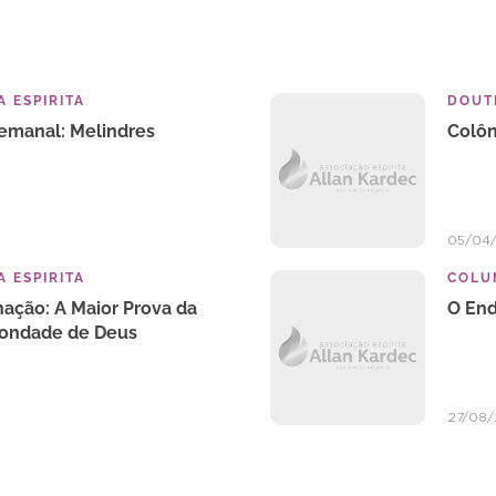
 ESPIRITA
DOUTR
Semanal: Melindres
Colôn
05/04
 ESPIRITA
COLU
ação: A Maior Prova da
O End
 Bondade de Deus
27/08