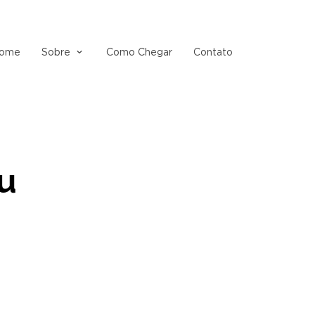
ome
Sobre
Como Chegar
Contato
u