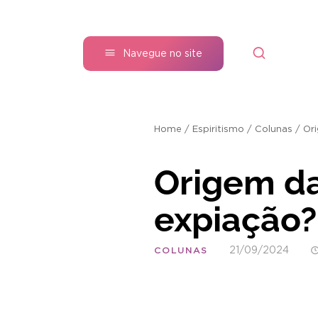
Navegue no site
Home
/
Espiritismo
/
Colunas
/
Or
Origem da
expiação?
21/09/2024
COLUNAS