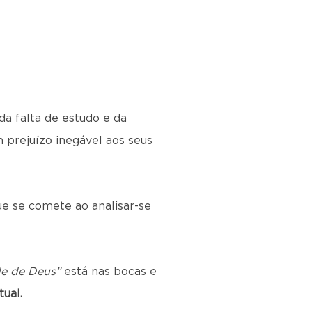
da falta de estudo e da
m prejuízo inegável aos seus
que se comete ao analisar-se
e de Deus”
está nas bocas e
ual.