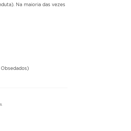
duta). Na maioria das vezes
e Obsedados)
TA