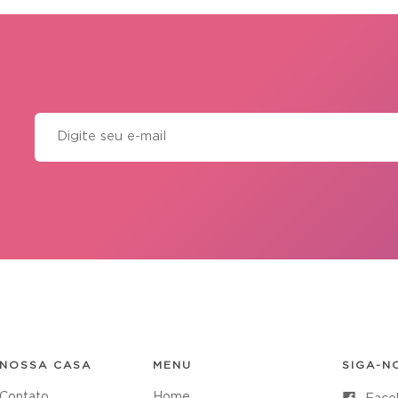
NOSSA CASA
MENU
SIGA-N
Contato
Home