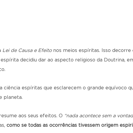
a
Lei de Causa e Efeito
nos meios espíritas. Isso decorre 
spírita decidiu dar ao aspecto religioso da Doutrina, e
co.
 e a ciência espíritas que esclarecem o grande equívoco 
e planeta.
 resume aos seus efeitos. O
“nada acontece sem a vontad
as,
como se todas as ocorrências tivessem origem espirit