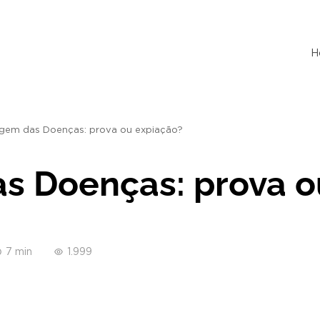
H
igem das Doenças: prova ou expiação?
s Doenças: prova o
7 min
1.999