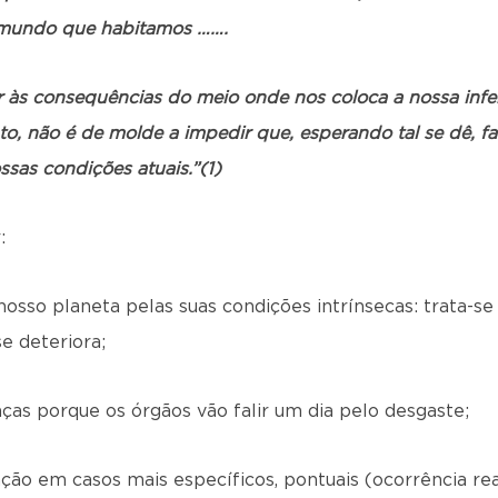
o mundo que habitamos …….
r às consequências do meio onde nos coloca a nossa inf
anto, não é de molde a impedir que, esperando tal se dê, 
sas condições atuais.”(1)
:
nosso planeta pelas suas condições intrínsecas: trata-
e deteriora;
as porque os órgãos vão falir um dia pelo desgaste;
ção em casos mais específicos, pontuais (ocorrência rea