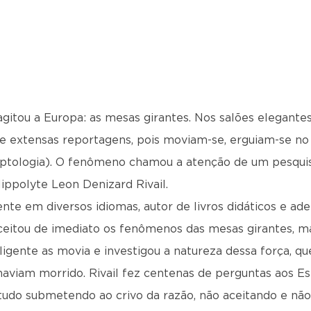
itou a Europa: as mesas girantes. Nos salões elegantes
de extensas reportagens, pois moviam-se, erguiam-se no
iptologia). O fenômeno chamou a atenção de um pesquisa
ippolyte Leon Denizard Rivail.
uente em diversos idiomas, autor de livros didáticos e a
 aceitou de imediato os fenômenos das mesas girantes, 
igente as movia e investigou a natureza dessa força, qu
aviam morrido. Rivail fez centenas de perguntas aos Espí
 tudo submetendo ao crivo da razão, não aceitando e nã