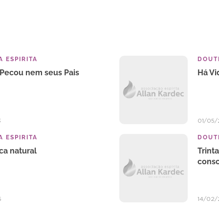
 ESPIRITA
DOUTR
Pecou nem seus Pais
Há Vi
3
01/05
 ESPIRITA
DOUTR
ca natural
Trint
consc
5
14/02