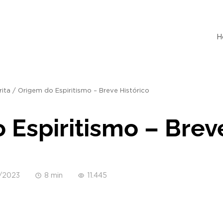
H
rita
/
Origem do Espiritismo – Breve Histórico
 Espiritismo – Brev
/2023
8 min
11.445