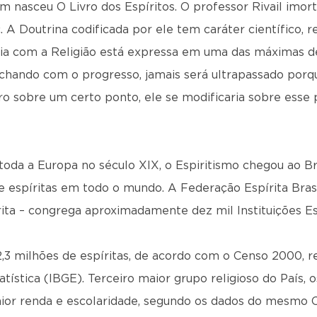
im nasceu O Livro dos Espíritos. O professor Rivail imor
 Doutrina codificada por ele tem caráter científico, rel
cia com a Religião está expressa em uma das máximas de
rchando com o progresso, jamais será ultrapassado porq
 sobre um certo ponto, ele se modificaria sobre esse
da a Europa no século XIX, o Espiritismo chegou ao Bra
 espíritas em todo o mundo. A Federação Espírita Brasi
ita – congrega aproximadamente dez mil Instituições Es
2,3 milhões de espíritas, de acordo com o Censo 2000, re
atística (IBGE). Terceiro maior grupo religioso do País, 
ior renda e escolaridade, segundo os dados do mesmo 