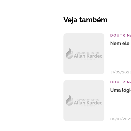
Veja também
DOUTRINA
Nem ele 
31/05/202
DOUTRINA
Uma lógi
06/10/202