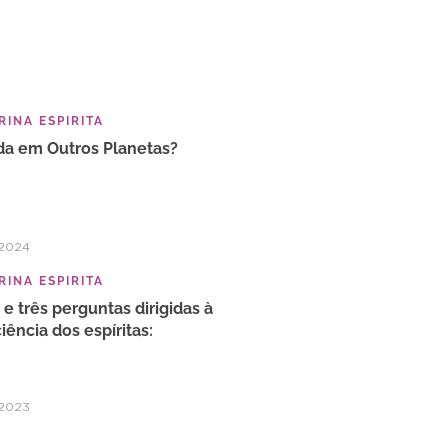
INA ESPIRITA
da em Outros Planetas?
/2024
INA ESPIRITA
a e três perguntas dirigidas à
iência dos espíritas:
/2023