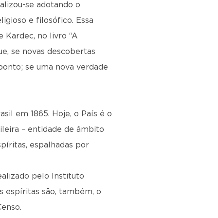
talizou-se adotando o
igioso e filosófico. Essa
 Kardec, no livro “A
ue, se novas descobertas
 ponto; se uma nova verdade
sil em 1865. Hoje, o País é o
leira – entidade de âmbito
píritas, espalhadas por
alizado pelo Instituto
os espíritas são, também, o
Censo.