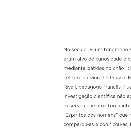
No século 19, um fenômeno ag
eram alvo de curiosidade e 
mediante batidas no chão (t
célebre Johann Pestalozzi: H
Rivail, pedagogo francês, fl
investigação científica não
observou que uma força intel
“Espíritos dos homens” que h
comparou-as e codificou-as,