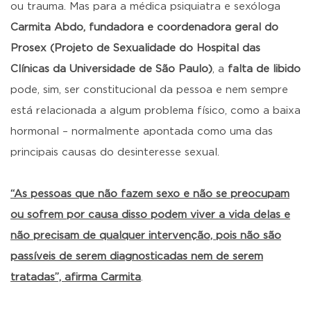
ou trauma. Mas para a médica psiquiatra e sexóloga
Carmita Abdo, fundadora e coordenadora geral do
Prosex (Projeto de Sexualidade do Hospital das
Clínicas da Universidade de São Paulo)
, a
falta de libido
pode, sim, ser constitucional da pessoa e nem sempre
está relacionada a algum problema físico, como a baixa
hormonal – normalmente apontada como uma das
principais causas do desinteresse sexual.
“As pessoas que não fazem sexo e não se preocupam
ou sofrem por causa disso podem viver a vida delas e
não precisam de qualquer intervenção, pois não são
passíveis de serem diagnosticadas nem de serem
tratadas”, afirma Carmita
.