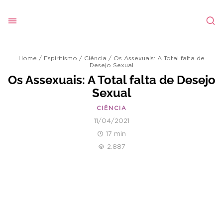
Home
/
Espiritismo
/
Ciência
/
Os Assexuais: A Total falta de
Desejo Sexual
Os Assexuais: A Total falta de Desejo
Sexual
CIÊNCIA
11/04/2021
17 min
2.887