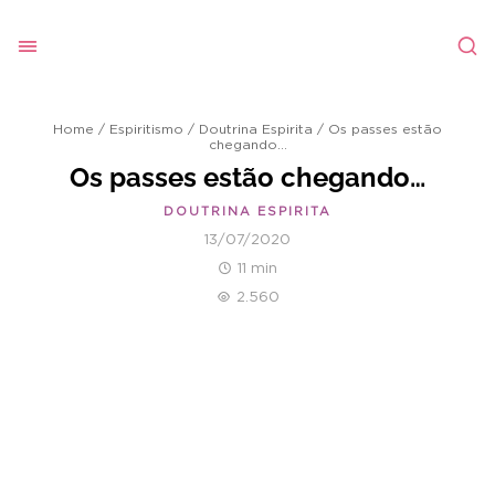
Home
/
Espiritismo
/
Doutrina Espirita
/
Os passes estão
chegando…
Os passes estão chegando…
DOUTRINA ESPIRITA
13/07/2020
11 min
2.560