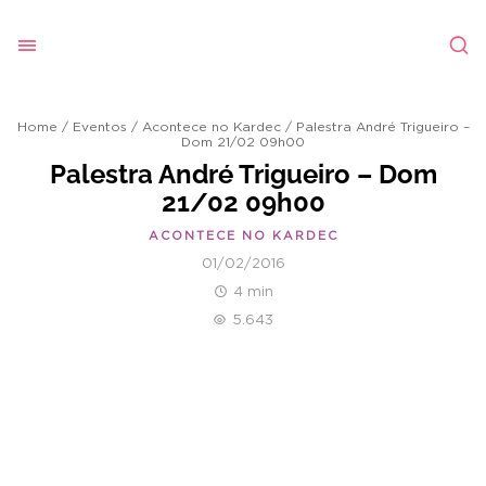
Home
/
Eventos
/
Acontece no Kardec
/
Palestra André Trigueiro –
Dom 21/02 09h00
Palestra André Trigueiro – Dom
21/02 09h00
ACONTECE NO KARDEC
01/02/2016
4 min
5.643