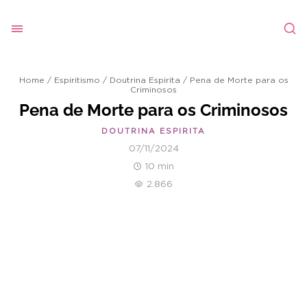
Home
/
Espiritismo
/
Doutrina Espirita
/
Pena de Morte para os
Criminosos
Pena de Morte para os Criminosos
DOUTRINA ESPIRITA
07/11/2024
10 min
2.866