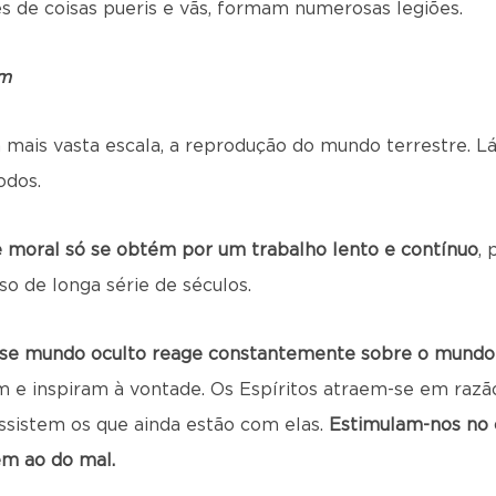
es de coisas pueris e vãs, formam numerosas legiões.
em
m mais vasta escala, a reprodução do mundo terrestre. Lá
odos.
 e moral só se obtém por um trabalho lento e contínuo
,
so de longa série de séculos.
se mundo oculto reage constantemente sobre o mundo
am e inspiram à vontade. Os Espíritos atraem-se em razã
ssistem os que ainda estão com elas.
Estimulam-nos no
em ao do mal.