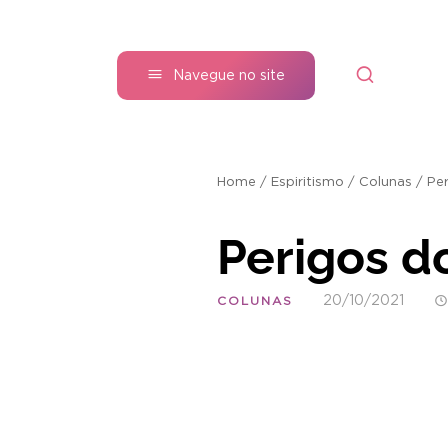
Navegue no site
Home
/
Espiritismo
/
Colunas
/
Per
Perigos do
20/10/2021
COLUNAS