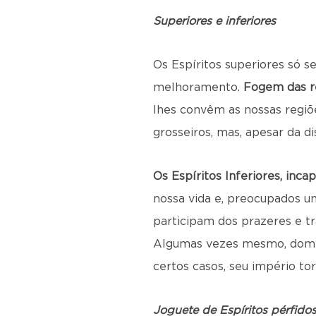
Superiores e inferiores
Os Espíritos superiores só s
melhoramento.
Fogem das re
lhes convêm as nossas regiõ
grosseiros, mas, apesar da d
Os Espíritos Inferiores, in
nossa vida e, preocupados u
participam dos prazeres e t
Algumas vezes mesmo, domina
certos casos, seu império to
Joguete de Espíritos pérfido