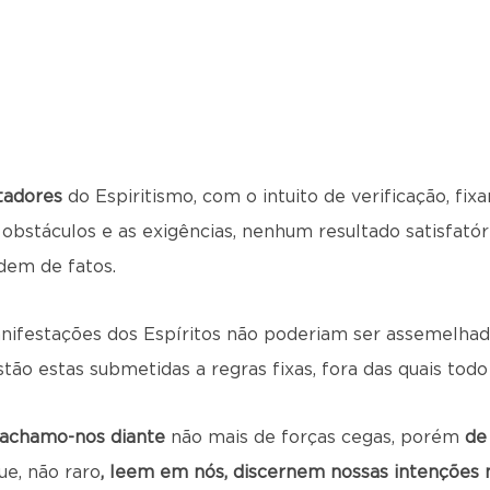
tadores
do Espiritismo, com o intuito de verificação, fi
bstáculos e as exigências, nenhum resultado satisfatóri
dem de fatos.
festações dos Espíritos não poderiam ser assemelhada
tão estas submetidas a regras fixas, fora das quais todo
achamo-nos
diante
não mais de forças cegas, porém
de
e, não raro
, leem em nós, discernem nossas intenções 