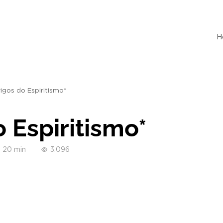
H
igos do Espiritismo*
 Espiritismo*
20 min
3.096