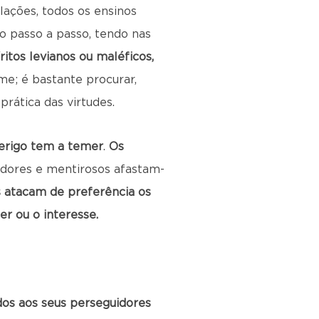
elações, todos os ensinos
o passo a passo, tendo nas
ritos levianos ou maléficos,
ame; é bastante procurar,
rática das virtudes.
perigo tem a temer
.
Os
adores e mentirosos afastam-
s atacam de preferência os
r ou o interesse.
dos aos seus perseguidores