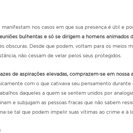
e manifestam nos casos em que sua presença é útil e pod
uniões bulhentas e só se dirigem a homens animados d
es obscuras. Desde que podem, voltam para os meios m
istância, não cessam de velar pelos seus protegidos.
capazes de aspirações elevadas, comprazem-se em nossa
nicamente com o que cativava seu pensamento durante a
rabalhos daqueles a quem se sentem unidos por analogias
m e subjugam as pessoas fracas que não sabem resisti
rna-se tal que podem impelir suas vítimas ao crime e à l
s