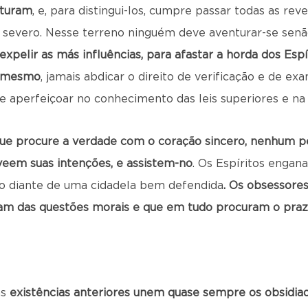
sturam
, e, para distingui-los, cumpre passar todas as rev
 severo. Nesse terreno ninguém deve aventurar-se senã
expelir as más influências, para afastar a horda dos Espí
i mesmo
, jamais abdicar o direito de verificação e de ex
e aperfeiçoar no conhecimento das leis superiores e na p
e que procure a verdade com o coração sincero, nenhum 
 veem suas intenções, e assistem-no
. Os Espíritos engan
to diante de uma cidadela bem defendida
. Os obsessore
m das questões morais e que em tudo procuram o praze
às
existências anteriores unem quase sempre os obsidia