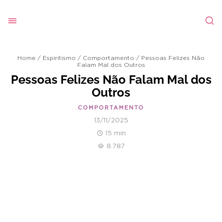
Home
/
Espiritismo
/
Comportamento
/
Pessoas Felizes Não
Falam Mal dos Outros
Pessoas Felizes Não Falam Mal dos
Outros
COMPORTAMENTO
13/11/2025
15 min
8.787