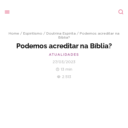
Home
/
Espiritismo
/
Doutrina Espirita
/
Podemos acreditar na
Bíblia?
Podemos acreditar na Bíblia?
ATUALIDADES
27/03/2023
13 min
2.513