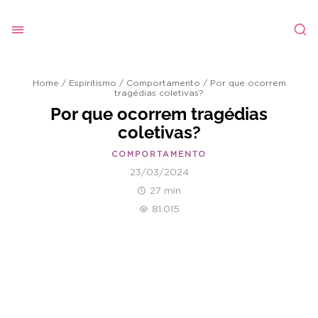
Home
/
Espiritismo
/
Comportamento
/
Por que ocorrem
tragédias coletivas?
Por que ocorrem tragédias
coletivas?
COMPORTAMENTO
23/03/2024
27 min
81.015