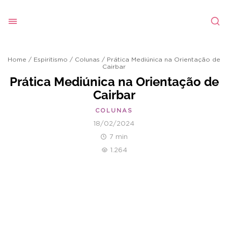
Home
/
Espiritismo
/
Colunas
/
Prática Mediúnica na Orientação de
Cairbar
Prática Mediúnica na Orientação de
Cairbar
COLUNAS
18/02/2024
7 min
1.264