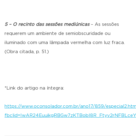
5 – O recinto das sessões mediúnicas
– As sessões
requerem um ambiente de semiobscuridade ou
iluminado com uma lâmpada vermelha com luz fraca.
(Obra citada, p. 51.)
*Link do artigo na íntegra:
https://www.oconsolador.com.br/ano17/859/especial2.htm
fbclid=IwAR24EuuikgRBGw7zKTBobI8R_Ftyv2rNFBL