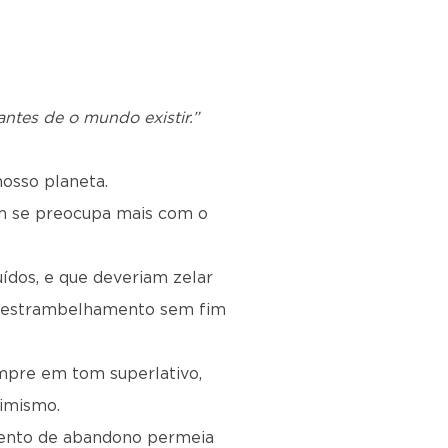
 antes de o mundo existir.”
osso planeta.
uém se preocupa mais com o
ídos, e que deveriam zelar
 destrambelhamento sem fim
empre em tom superlativo,
timismo.
imento de abandono permeia