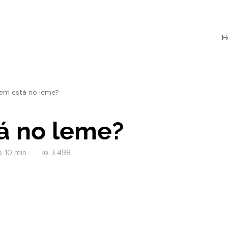
H
em está no leme?
á no leme?
10 min
3.498