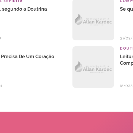
 ESPIRITA
COMP
, segundo a Doutrina
Se qu
8
27/09
DOUTR
Precisa De Um Coração
Leitu
Compr
24
18/03