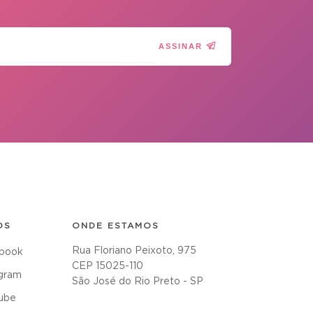
ASSINAR
OS
ONDE ESTAMOS
Rua Floriano Peixoto, 975
book
CEP 15025-110
agram
São José do Rio Preto - SP
ube