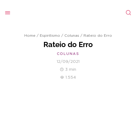
Home
/
Espiritismo
/
Colunas
/
Rateio do Erro
Rateio do Erro
COLUNAS
12/09/2021
3 min
1.554