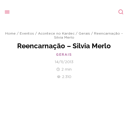
Home
/
Eventos
/
Acontece no Kardec
/
Gerais
/
Reencarnação –
Silvia Merlo
Reencarnação – Silvia Merlo
GERAIS
14/11/2013
2 min
2.310