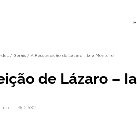
H
rdec
/
Gerais
/
A Ressurreição de Lázaro – Iara Monteiro
eição de Lázaro – I
 min
2.582