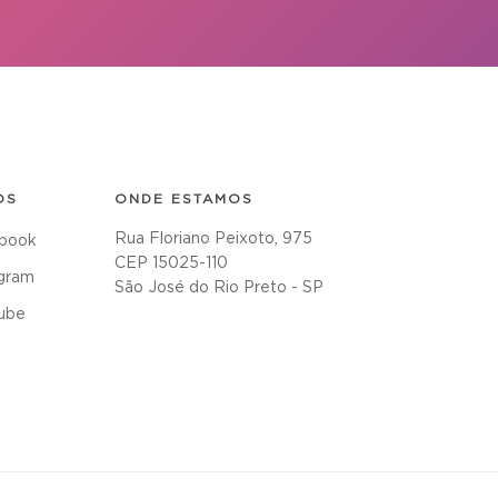
OS
ONDE ESTAMOS
Rua Floriano Peixoto, 975
book
CEP 15025-110
agram
São José do Rio Preto - SP
ube