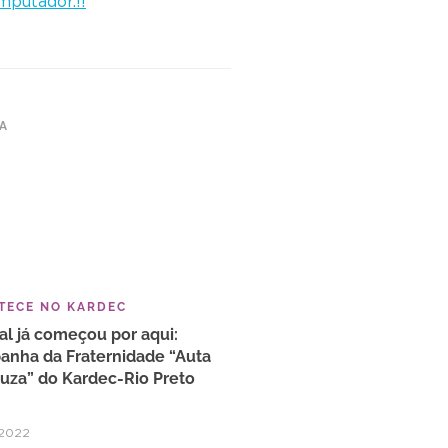
putador.!!
TA
TECE NO KARDEC
al já começou por aqui:
nha da Fraternidade “Auta
uza” do Kardec-Rio Preto
/2022