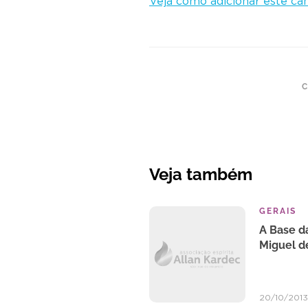
Veja como adicionar este can
C
Veja também
GERAIS
A Base da
Miguel d
20/10/2013