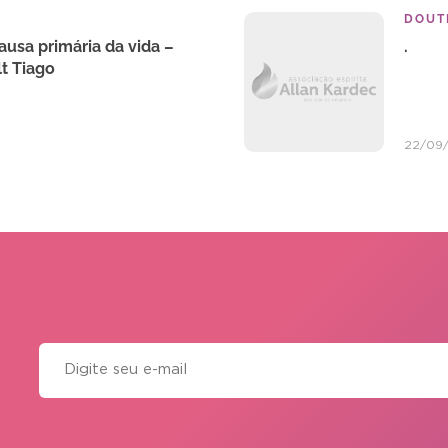
DOUTR
ausa primária da vida –
.
t Tiago
22/09