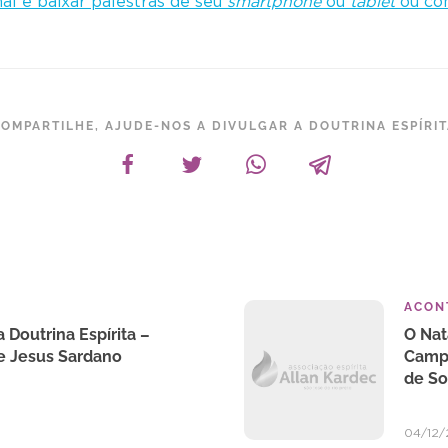
al e baixar palestras de seu
smartphone
ou
tablet
ou com
OMPARTILHE, AJUDE-NOS A DIVULGAR A DOUTRINA ESPÍRI
ACON
 Doutrina Espírita –
O Nat
e Jesus Sardano
Campa
de So
04/12