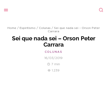
Home
/
Espiritismo
/
Colunas
/
Sei que nada sei – Orson Peter
Carrara
Sei que nada sei – Orson Peter
Carrara
COLUNAS
16/03/2019
7 min
1.239