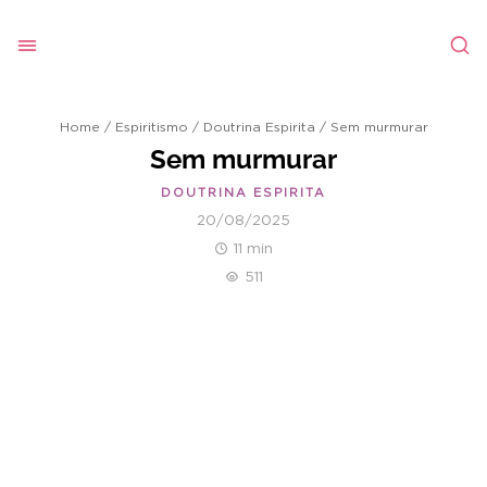
Home
/
Espiritismo
/
Doutrina Espirita
/
Sem murmurar
Sem murmurar
DOUTRINA ESPIRITA
20/08/2025
11 min
511