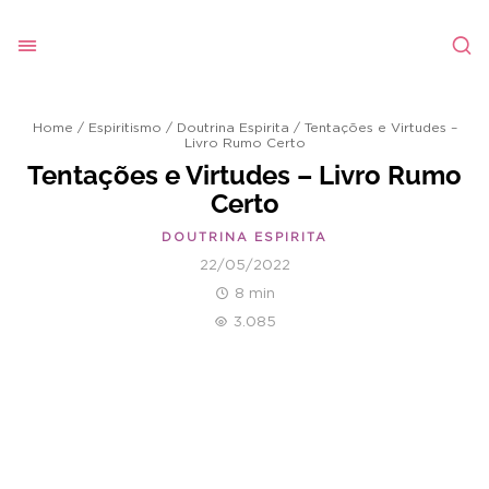
Home
/
Espiritismo
/
Doutrina Espirita
/
Tentações e Virtudes –
Livro Rumo Certo
Tentações e Virtudes – Livro Rumo
Certo
DOUTRINA ESPIRITA
22/05/2022
8 min
3.085