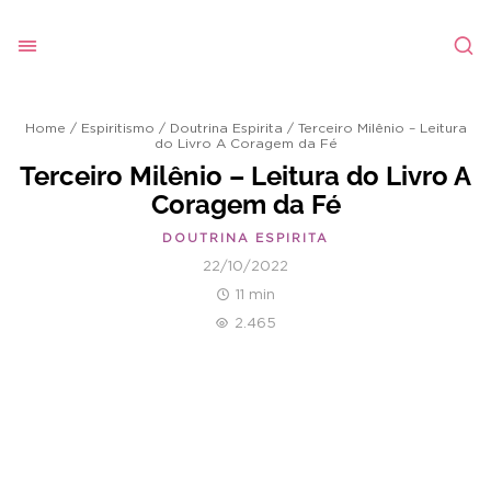
Home
/
Espiritismo
/
Doutrina Espirita
/
Terceiro Milênio – Leitura
do Livro A Coragem da Fé
Terceiro Milênio – Leitura do Livro A
Coragem da Fé
DOUTRINA ESPIRITA
22/10/2022
11 min
2.465