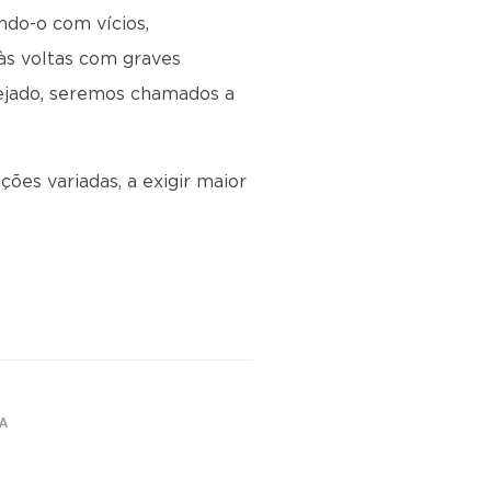
ndo-o com vícios,
às voltas com graves
ejado, seremos chamados a
es variadas, a exigir maior
TA