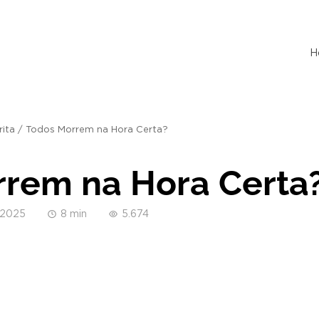
H
rita
/
Todos Morrem na Hora Certa?
rem na Hora Certa
/2025
8 min
5.674