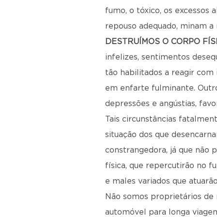
fumo, o tóxico, os excessos 
repouso adequado, minam a re
DESTRUÍMOS O CORPO FÍS
infelizes, sentimentos desequ
tão habilitados a reagir com
em enfarte fulminante. Outr
depressões e angústias, fav
Tais circunstâncias fatalme
situação dos que desencarn
constrangedora, já que não 
física, que repercutirão no 
e males variados que atuarão
Não somos proprietários de 
automóvel para longa viagem.