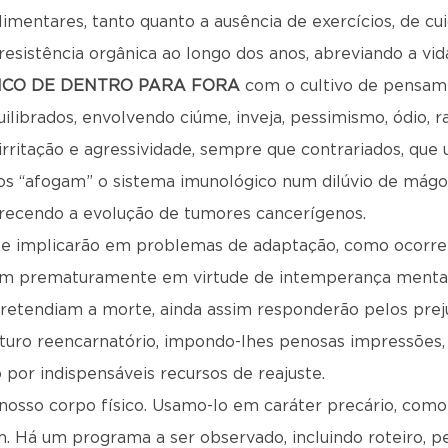
alimentares, tanto quanto a ausência de exercícios, de cu
sistência orgânica ao longo dos anos, abreviando a vida 
ICO DE DENTRO PARA FORA
com o cultivo de pensame
ilibrados, envolvendo ciúme, inveja, pessimismo, ódio, ra
 irritação e agressividade, sempre que contrariados, qu
os “afogam” o sistema imunológico num dilúvio de mágo
orecendo a evolução de tumores cancerígenos.
nte implicarão em problemas de adaptação, como ocorre
am prematuramente em virtude de intemperança mental 
pretendiam a morte, ainda assim responderão pelos prej
futuro reencarnatório, impondo-lhes penosas impressões,
 por indispensáveis recursos de reajuste.
nosso corpo físico. Usamo-lo em caráter precário, com
 Há um programa a ser observado, incluindo roteiro, pe