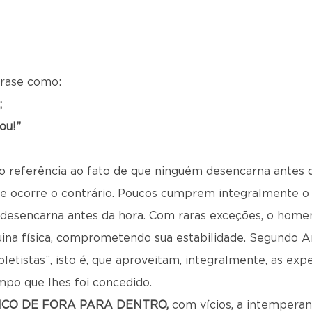
rase como:
;
ou!”
o referência ao fato de que ninguém desencarna antes q
de ocorre o contrário. Poucos cumprem integralmente o
a desencarna antes da hora. Com raras exceções, o home
ina física, comprometendo sua estabilidade. Segundo An
etistas”, isto é, que aproveitam, integralmente, as exp
mpo que lhes foi concedido.
ICO DE FORA PARA DENTRO,
com vícios, a intemperança