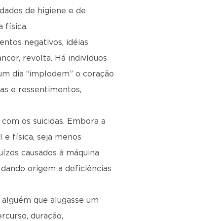
idados de higiene e de
física.
ntos negativos, idéias
ncor, revolta. Há indivíduos
e um dia “implodem” o coração
as e ressentimentos,
 com os suicidas. Embora a
e física, seja menos
uízos causados à máquina
 dando origem a deficiências
o alguém que alugasse um
rcurso, duração,