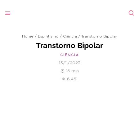
Home
/
Espiritismo
/
Ciência
/
Transtorno Bipolar
Transtorno Bipolar
CIÊNCIA
15/11/2023
16 min
6.451