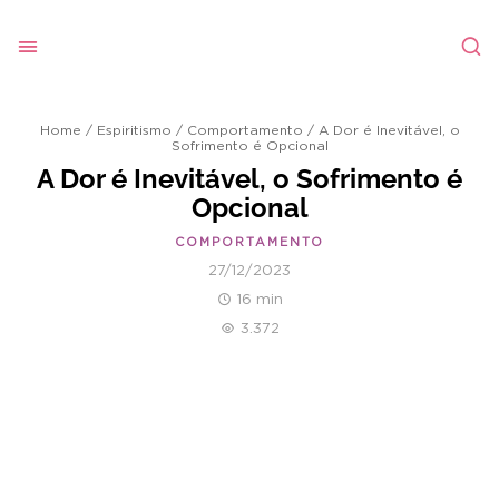
Home
/
Espiritismo
/
Comportamento
/
A Dor é Inevitável, o
Sofrimento é Opcional
A Dor é Inevitável, o Sofrimento é
Opcional
COMPORTAMENTO
27/12/2023
16 min
3.372