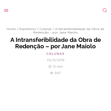
Home
/
Espiritismo
/
Colunas
/
A Intransferibilidade da Obra de
Redenção – por Jane Maiolo
A Intransferibilidade da Obra de
Redenção – por Jane Maiolo
COLUNAS
30/11/2019
13 min
947