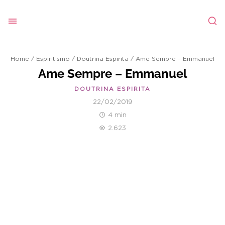
Home
/
Espiritismo
/
Doutrina Espirita
/
Ame Sempre – Emmanuel
Ame Sempre – Emmanuel
DOUTRINA ESPIRITA
22/02/2019
4 min
2.623