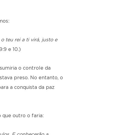
mos:
 teu rei a ti virá, justo e
9:9 e 10.)
sumiria o controle da
estava preso. No entanto, o
para a conquista da paz
que outro o faria:
ulos. E conhecerão a