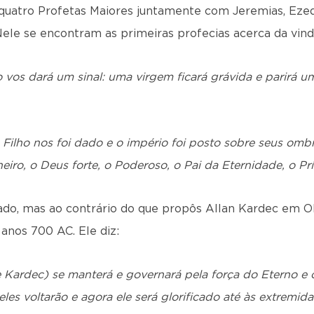
quatro Profetas Maiores juntamente com Jeremias, Ezequi
Nele se encontram as primeiras profecias acerca da vind
vos dará um sinal: uma virgem ficará grávida e parirá um
 Filho nos foi dado e o império foi posto sobre seus omb
iro, o Deus forte, o Poderoso, o Pai da Eternidade, o Pr
ado, mas ao contrário do que propôs Allan Kardec em 
s anos 700 AC. Ele diz:
de Kardec) se manterá e governará pela força do Eterno e
es voltarão e agora ele será glorificado até às extremida