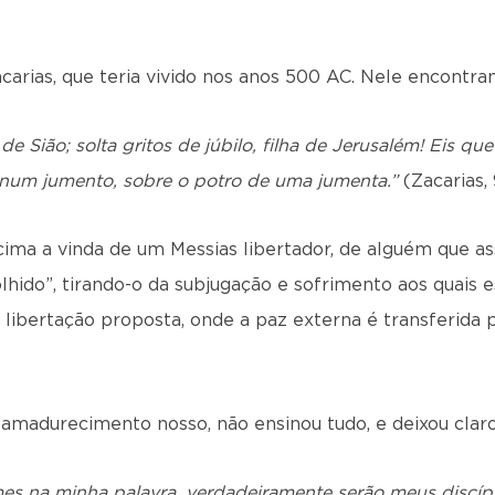
carias, que teria vivido nos anos 500 AC. Nele encontra
de Sião; solta gritos de júbilo, filha de Jerusalém! Eis que o
num jumento, sobre o potro de uma jumenta.”
(Zacarias, 
cima a vinda de um Messias libertador, de alguém que as
olhido”, tirando-o da subjugação e sofrimento aos quais 
 libertação proposta, onde a paz externa é transferida 
 amadurecimento nosso, não ensinou tudo, e deixou claro 
es na minha palavra, verdadeiramente serão meus discíp