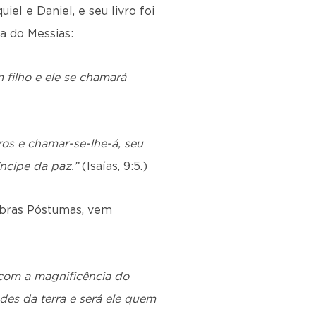
el e Daniel, e seu livro foi
a do Messias:
 filho e ele se chamará
ros e chamar-se-lhe-á, seu
íncipe da paz.”
(Isaías, 9:5.)
Obras Póstumas, vem
 com a magnificência do
des da terra e será ele quem