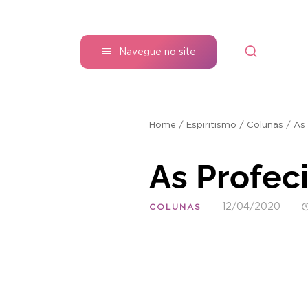
Navegue no site
Home
/
Espiritismo
/
Colunas
/
As 
As Profeci
12/04/2020
COLUNAS