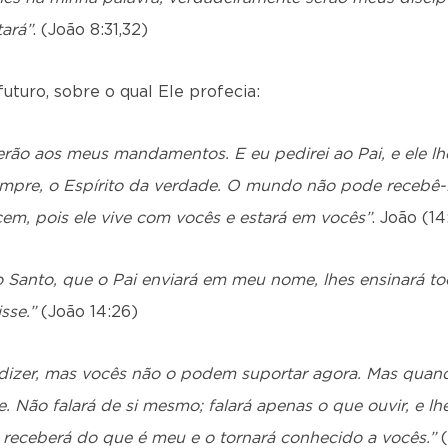
tará”
. (João 8:31,32)
uturo, sobre o qual Ele profecia:
ão aos meus mandamentos. E eu pedirei ao Pai, e ele lhe
empre, o Espírito da verdade. O mundo não pode recebê-
em, pois ele vive com vocês e estará em vocês”
. João (14
o Santo, que o Pai enviará em meu nome, lhes ensinará tod
sse.”
(João 14:26)
dizer, mas vocês não o podem suportar agora. Mas quando
e. Não falará de si mesmo; falará apenas o que ouvir, e l
ue receberá do que é meu e o tornará conhecido a vocês.”
(