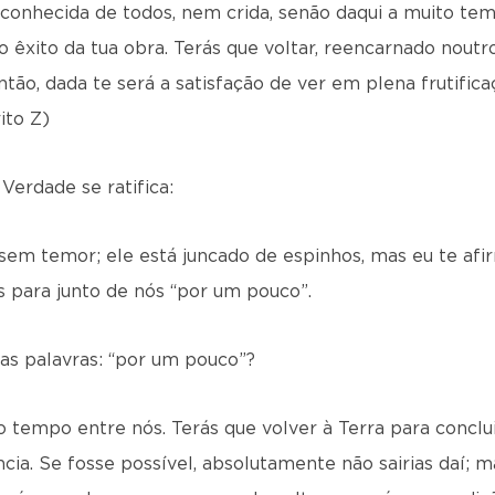
 conhecida de todos, nem crida, senão daqui a muito te
o êxito da tua obra. Terás que voltar, reencarnado nout
tão, dada te será a satisfação de ver em plena frutifi
ito Z)
Verdade se ratifica:
em temor; ele está juncado de espinhos, mas eu te afi
es para junto de nós “por um pouco”.
as palavras: “por um pouco”?
tempo entre nós. Terás que volver à Terra para conclui
cia. Se fosse possível, absolutamente não sairias daí; 