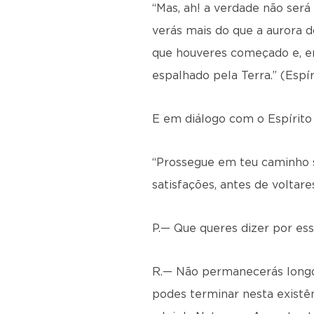
“Mas, ah! a verdade não será
verás mais do que a aurora d
que houveres começado e, en
espalhado pela Terra.” (Espír
E em diálogo com o Espírito 
“Prossegue em teu caminho s
satisfações, antes de voltar
P.— Que queres dizer por ess
R.— Não permanecerás longo 
podes terminar nesta existên