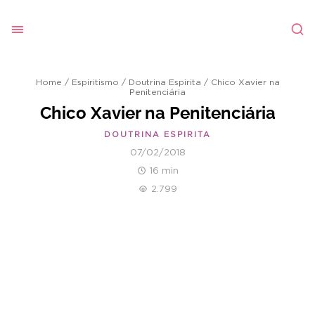
Home
/
Espiritismo
/
Doutrina Espirita
/
Chico Xavier na
Penitenciária
Chico Xavier na Penitenciária
DOUTRINA ESPIRITA
07/02/2018
16 min
2.799