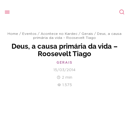
Home
/
Eventos
/
Acontece no Kardec
/
Gerais
/
Deus, a causa
primária da vida – Roosevelt Tiago
Deus, a causa primária da vida –
Roosevelt Tiago
GERAIS
15/03/2014
2 min
1.575