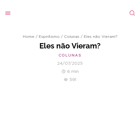
Home
/
Espiritismo
/
Colunas
/
Eles não Vieram?
Eles não Vieram?
COLUNAS
24/07/2025
6 min
591