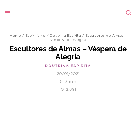
Home
/
Espiritismo
/
Doutrina Espirita
/
Escultores de Almas –
Véspera de Alegria
Escultores de Almas – Véspera de
Alegria
DOUTRINA ESPIRITA
29/01/2021
3 min
2.681