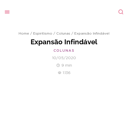
Home
/
Espiritismo
/
Colunas
/
Expansão Infindável
Expansão Infindável
COLUNAS
10/05/2020
9 min
1.136