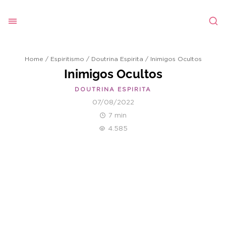
Home
/
Espiritismo
/
Doutrina Espirita
/
Inimigos Ocultos
Inimigos Ocultos
DOUTRINA ESPIRITA
07/08/2022
7 min
4.585