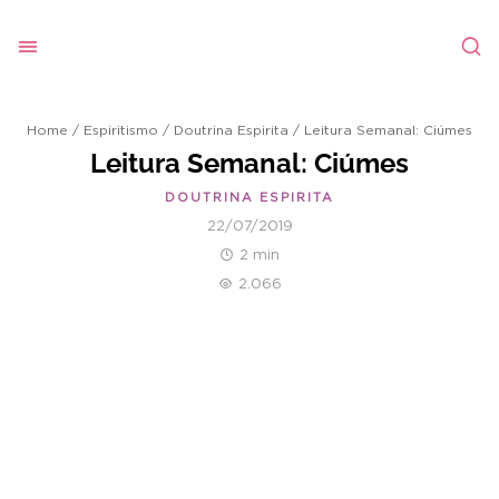
Home
/
Espiritismo
/
Doutrina Espirita
/
Leitura Semanal: Ciúmes
Leitura Semanal: Ciúmes
DOUTRINA ESPIRITA
22/07/2019
2 min
2.066