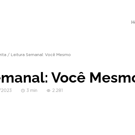
H
rita
/
Leitura Semanal: Você Mesmo
Semanal: Você Mesm
/2023
3 min
2.281