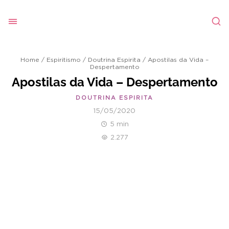
Home
/
Espiritismo
/
Doutrina Espirita
/
Apostilas da Vida –
Despertamento
Apostilas da Vida – Despertamento
DOUTRINA ESPIRITA
15/05/2020
5 min
2.277