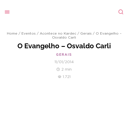
Home
/
Eventos
/
Acontece no Kardec
/
Gerais
/
O Evangelho –
Osvaldo Carli
O Evangelho – Osvaldo Carli
GERAIS
11/01/2014
2 min
1.721