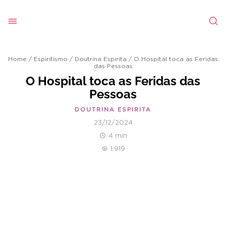
Home
/
Espiritismo
/
Doutrina Espirita
/
O Hospital toca as Feridas
das Pessoas
O Hospital toca as Feridas das
Pessoas
DOUTRINA ESPIRITA
23/12/2024
4 min
1.919