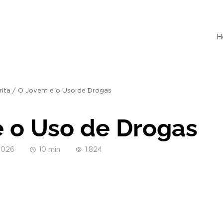
H
rita
/
O Jovem e o Uso de Drogas
 o Uso de Drogas
2026
10 min
1.824