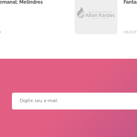
Semanal: Melindres
Fanta
9
05/07