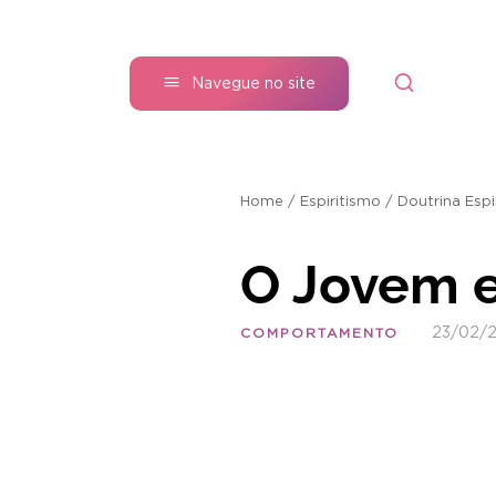
Navegue no site
Home
/
Espiritismo
/
Doutrina Espi
O Jovem e
23/02/
COMPORTAMENTO