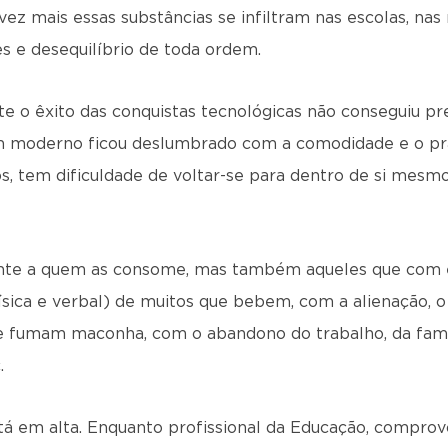
ez mais essas substâncias se infiltram nas escolas, nas r
s e desequilíbrio de toda ordem.
e o êxito das conquistas tecnológicas não conseguiu pr
 moderno ficou deslumbrado com a comodidade e o pra
os, tem dificuldade de voltar-se para dentro de si mesm
nte a quem as consome, mas também aqueles que com
ísica e verbal) de muitos que bebem, com a alienação, 
 fumam maconha, com o abandono do trabalho, da famíli
.
á em alta. Enquanto profissional da Educação, comprovo