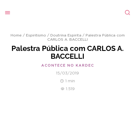
Home
/
Espiritismo
/
Doutrina Espirita
/
Palestra Pública com
CARLOS A. BACCELLI
Palestra Pública com CARLOS A.
BACCELLI
ACONTECE NO KARDEC
15/03/2019
1 min
1.519