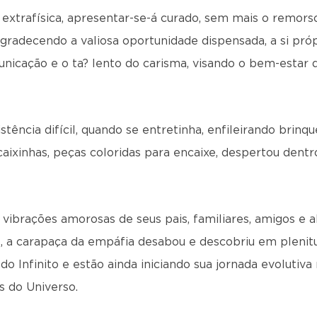
extrafísica, apresentar-se-á curado, sem mais o remors
agradecendo a valiosa oportunidade dispensada, a si próp
unicação e o ta? lento do carisma, visando o bem-estar 
tência difícil, quando se entretinha, enfileirando brinqu
caixinhas, peças coloridas para encaixe, despertou dentro
vibrações amorosas de seus pais, familiares, amigos e 
, a carapaça da empáfia desabou e descobriu em plenitu
 do Infinito e estão ainda iniciando sua jornada evoluti
s do Universo.