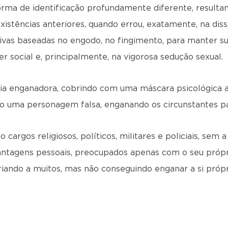
orma de identificação profundamente diferente, resulta
existências anteriores, quando errou, exatamente, na di
ivas baseadas no engodo, no fingimento, para manter su
 social e, principalmente, na vigorosa sedução sexual.
ncia enganadora, cobrindo com uma máscara psicológica 
o uma personagem falsa, enganando os circunstantes pa
 cargos religiosos, políticos, militares e policiais, sem
antagens pessoais, preocupados apenas com o seu próp
briando a muitos, mas não conseguindo enganar a si própr