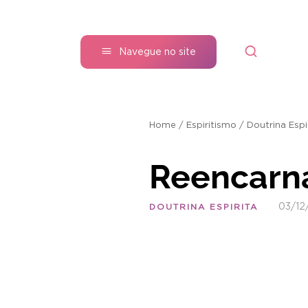
Navegue no site
Home
/
Espiritismo
/
Doutrina Espi
Reencarn
03/12
DOUTRINA ESPIRITA