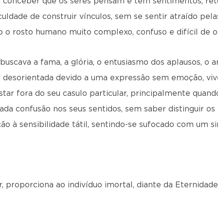
o conceber que os seres pensam e têm sentimentos, reto
culdade de construir vínculos, sem se sentir atraído pel
o o rosto humano muito complexo, confuso e difícil de ol
, buscava a fama, a glória, o entusiasmo dos aplausos, o
a desorientada devido a uma expressão sem emoção, vive
tar fora do seu casulo particular, principalmente quan
da confusão nos seus sentidos, sem saber distinguir os 
ão à sensibilidade tátil, sentindo-se sufocado com um s
 proporciona ao indivíduo imortal, diante da Eternidade