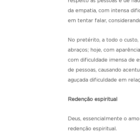
respeito às pessoas e de nã
da empatia, com intensa difi
em tentar falar, considerand
No pretérito, a todo o custo
abraços; hoje, com aparênci
com dificuldade imensa de es
de pessoas, causando acentua
aguçada dificuldade em relaç
Redenção espiritual
Deus, essencialmente o amor,
redenção espiritual.