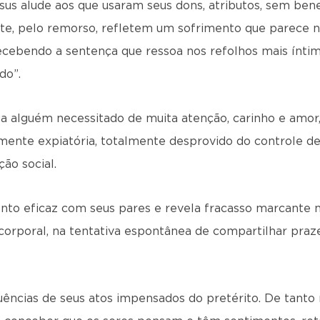
sus alude aos que usaram seus dons, atributos, sem bene
te, pelo remorso, refletem um sofrimento que parece 
ecebendo a sentença que ressoa nos refolhos mais íntim
do”.
ta alguém necessitado de muita atenção, carinho e amor
mente expiatória, totalmente desprovido do controle 
ão social.
to eficaz com seus pares e revela fracasso marcante no
 corporal, na tentativa espontânea de compartilhar praze
quências de seus atos impensados do pretérito. De tanto