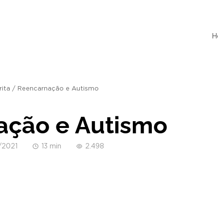
H
rita
/
Reencarnação e Autismo
ação e Autismo
/2021
13 min
2.498