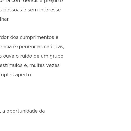
rna com déficit e prejuízo
as pessoas e sem interesse
har.
 ardor dos cumprimentos e
ncia experiências caóticas,
do ouve o ruído de um grupo
estímulos e, muitas vezes,
imples aperto.
, a oportunidade da