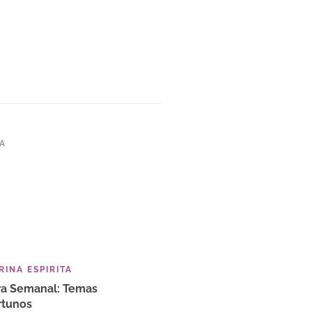
TA
INA ESPIRITA
ra Semanal: Temas
rtunos