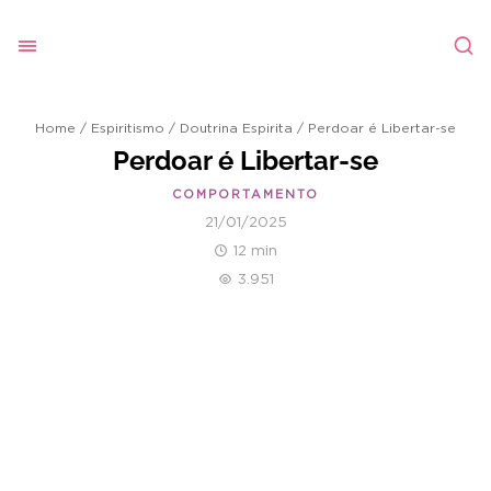
Home
/
Espiritismo
/
Doutrina Espirita
/
Perdoar é Libertar-se
Perdoar é Libertar-se
COMPORTAMENTO
21/01/2025
12 min
3.951