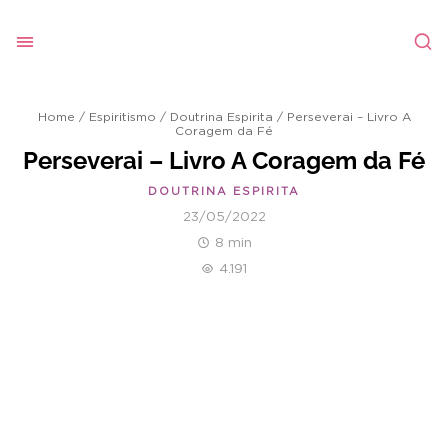
Home
/
Espiritismo
/
Doutrina Espirita
/
Perseverai – Livro A
Coragem da Fé
Perseverai – Livro A Coragem da Fé
DOUTRINA ESPIRITA
23/05/2022
8 min
4.191