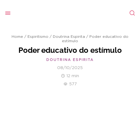
Home
/
Espiritismo
/
Doutrina Espirita
/
Poder educativo do
estímulo
Poder educativo do estímulo
DOUTRINA ESPIRITA
08/10/2025
12 min
577