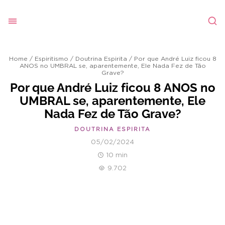
Home
/
Espiritismo
/
Doutrina Espirita
/
Por que André Luiz ficou 8
ANOS no UMBRAL se, aparentemente, Ele Nada Fez de Tão
Grave?
Por que André Luiz ficou 8 ANOS no
UMBRAL se, aparentemente, Ele
Nada Fez de Tão Grave?
DOUTRINA ESPIRITA
05/02/2024
10 min
9.702