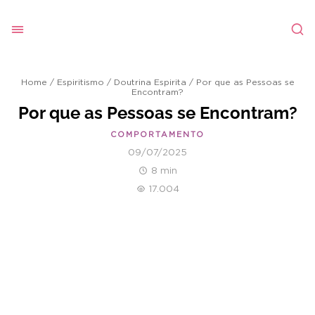
Home
/
Espiritismo
/
Doutrina Espirita
/
Por que as Pessoas se
Encontram?
Por que as Pessoas se Encontram?
COMPORTAMENTO
09/07/2025
8 min
17.004