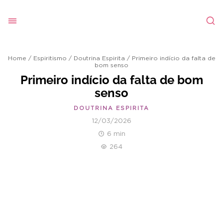
Home
/
Espiritismo
/
Doutrina Espirita
/
Primeiro indício da falta de
bom senso
Primeiro indício da falta de bom
senso
DOUTRINA ESPIRITA
12/03/2026
6 min
264