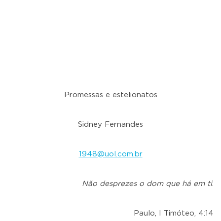
Promessas e estelionatos
Sidney Fernandes
1948@uol.com.br
Não desprezes o dom que há em ti
.
Paulo, I Timóteo, 4:14