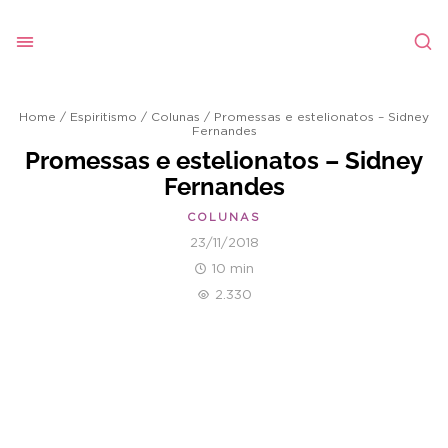
Home
/
Espiritismo
/
Colunas
/
Promessas e estelionatos – Sidney
Fernandes
Promessas e estelionatos – Sidney
Fernandes
COLUNAS
23/11/2018
10 min
2.330