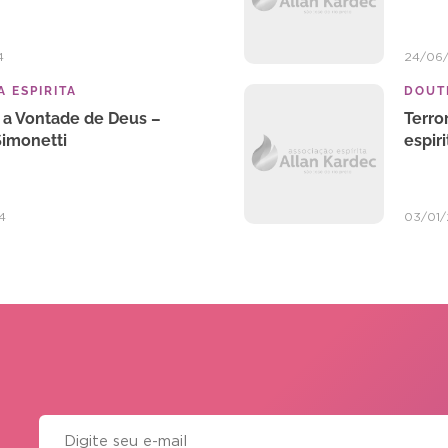
4
24/06
 ESPIRITA
DOUTR
a Vontade de Deus –
Terro
Simonetti
espir
4
03/01