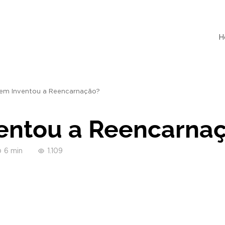
H
em Inventou a Reencarnação?
entou a Reencarna
6 min
1.109