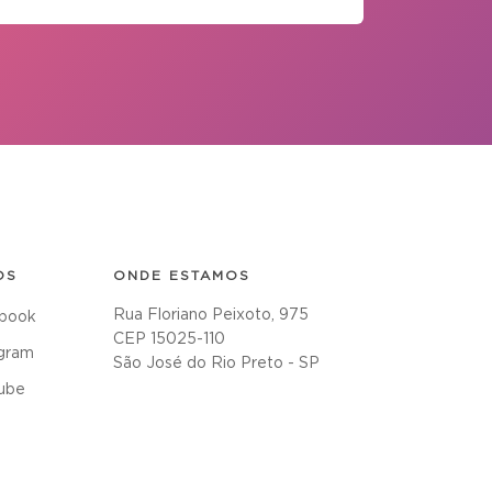
OS
ONDE ESTAMOS
Rua Floriano Peixoto, 975
book
CEP 15025-110
agram
São José do Rio Preto - SP
ube