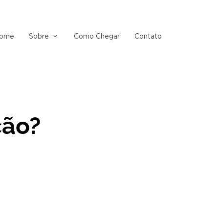
ome
Sobre
Como Chegar
Contato
ção?