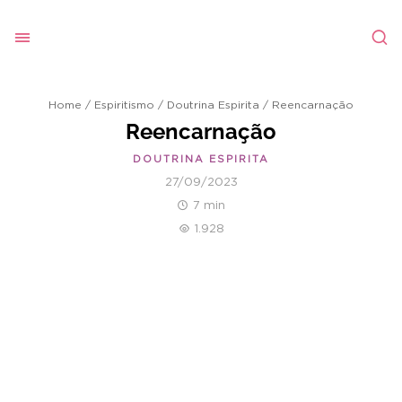
Home
/
Espiritismo
/
Doutrina Espirita
/
Reencarnação
Reencarnação
DOUTRINA ESPIRITA
27/09/2023
7 min
1.928