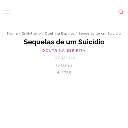
Home
/
Espiritismo
/
Doutrina Espirita
/
Sequelas de um Suicídio
Sequelas de um Suicídio
DOUTRINA ESPIRITA
11/09/2022
0 min
1.735